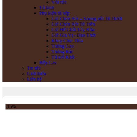
Vòi rửa
Tủ lạnh
Phụ kiện tủ bếp
Giá Chén Bát – Xoong nồi Tủ Dưới
Giá Chén Bát Tủ Trên
Giá Để Chất Tẩy Rửa
Giá Gia Vị - Dao Thớt
Khay Chia Thìa
Thùng Gạo
Thùng Rác
Tủ Đồ Khô
Bếp Gas
Tin tức
Giới thiệu
Liên hệ
-15%