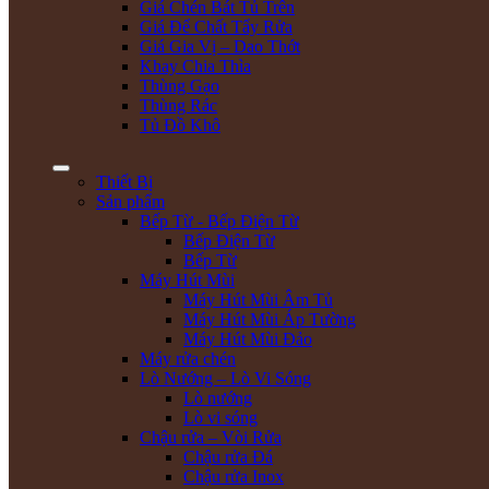
Giá Chén Bát Tủ Trên
Giá Để Chất Tẩy Rửa
Giá Gia Vị – Dao Thớt
Khay Chia Thìa
Thùng Gạo
Thùng Rác
Tủ Đồ Khô
Thiết Bị
Sản phẩm
Bếp Từ - Bếp Điện Từ
Bếp Điện Từ
Bếp Từ
Máy Hút Mùi
Máy Hút Mùi Âm Tủ
Máy Hút Mùi Áp Tường
Máy Hút Mùi Đảo
Máy rửa chén
Lò Nướng – Lò Vi Sóng
Lò nướng
Lò vi sóng
Chậu rửa – Vòi Rửa
Chậu rửa Đá
Chậu rửa Inox