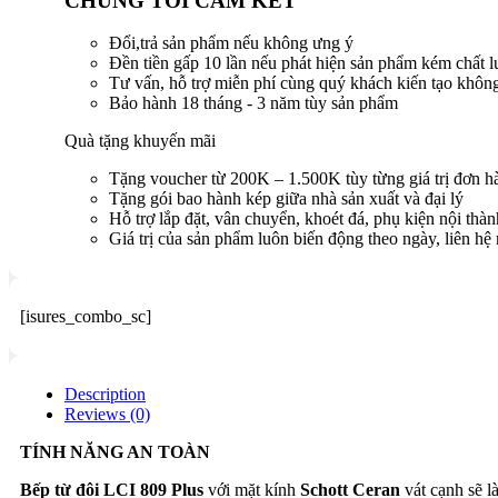
CHÚNG TÔI CAM KẾT
Đổi,trả sản phẩm nếu không ưng ý
Đền tiền gấp 10 lần nếu phát hiện sản phẩm kém chất 
Tư vấn, hỗ trợ miễn phí cùng quý khách kiến tạo khôn
Bảo hành 18 tháng - 3 năm tùy sản phẩm
Quà tặng khuyến mãi
Tặng voucher từ 200K – 1.500K tùy từng giá trị đơn h
Tặng gói bao hành kép giữa nhà sản xuất và đại lý
Hỗ trợ lắp đặt, vân chuyển, khoét đá, phụ kiện nội thàn
Giá trị của sản phẩm luôn biến động theo ngày, liên hệ
[isures_combo_sc]
Description
Reviews (0)
TÍNH NĂNG AN TOÀN
Bếp từ đôi LCI 809 Plus
với mặt kính
Schott Ceran
vát cạnh sẽ l