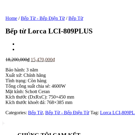
Home
/
Bếp Từ - Bếp Điện Từ
/
Bếp Từ
Bếp từ Lorca LCI-809PLUS
Original
Current
18,200,000
₫
15,470,000
₫
price
price
Bảo hành: 3 năm
was:
is:
Xuất xứ: Chính hãng
18,200,000₫.
15,470,000₫.
Tình trạng: Còn hàng
Tổng công suất chia sẻ: 4600W
Mặt kính: Schott Ceran
Kích thước (DxRxC): 750×450 mm
Kích thước khoét đá: 768×385 mm
Categories:
Bếp Từ
,
Bếp Từ - Bếp Điện Từ
Tag:
Lorca LCI-809P