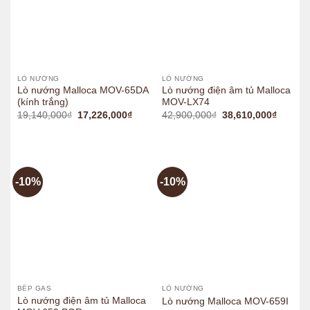
LÒ NƯỚNG
LÒ NƯỚNG
Lò nướng Malloca MOV-65DA
Lò nướng điện âm tủ Malloca
(kính trắng)
MOV-LX74
Original
Current
Original
Current
19,140,000
₫
17,226,000
₫
42,900,000
₫
38,610,000
₫
price
price
price
price
was:
is:
was:
is:
19,140,000₫.
17,226,000₫.
42,900,000₫.
38,610,
-10%
-10%
BẾP GAS
LÒ NƯỚNG
Lò nướng điện âm tủ Malloca
Lò nướng Malloca MOV-659I