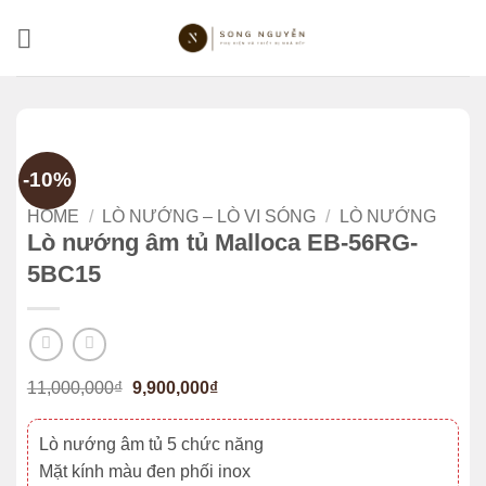
Bỏ
qua
nội
dung
-10%
HOME
/
LÒ NƯỚNG – LÒ VI SÓNG
/
LÒ NƯỚNG
Lò nướng âm tủ Malloca EB-56RG-
5BC15
Original
Current
11,000,000
₫
9,900,000
₫
price
price
was:
is:
11,000,000₫.
9,900,000₫.
Lò nướng âm tủ 5 chức năng
Mặt kính màu đen phối inox