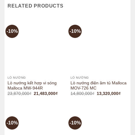
RELATED PRODUCTS
-10%
-10%
LÒ NƯỚNG
LÒ NƯỚNG
Lò nướng kết hợp vi sóng
Lò nướng điện âm tủ Malloca
Malloca MW-944R
MOV-726 MC
Original
Current
Original
Current
23,870,000
₫
21,483,000
₫
14,800,000
₫
13,320,000
₫
price
price
price
price
was:
is:
was:
is:
23,870,000₫.
21,483,000₫.
14,800,000₫.
13,320,
-10%
-10%