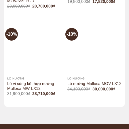
MOV-659 PGR
Original
Current
19,800,000
₫
17,820,000
₫
price
price
Original
Current
23,000,000
₫
20,700,000
₫
was:
is:
price
price
19,800,000₫.
17,820,
was:
is:
23,000,000₫.
20,700,000₫.
-10%
-10%
LÒ NƯỚNG
LÒ NƯỚNG
Lò vi sóng kết hợp nướng
Lò nướng Malloca MOV-LX12
Malloca MW-LX12
Original
Current
34,100,000
₫
30,690,000
₫
price
price
Original
Current
31,900,000
₫
28,710,000
₫
was:
is:
price
price
34,100,000₫.
30,690,
was:
is:
31,900,000₫.
28,710,000₫.